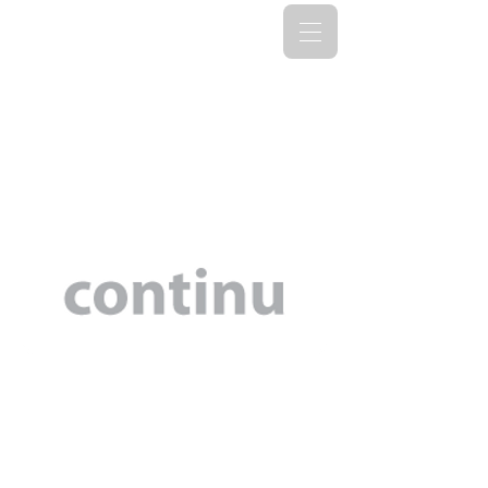
Succesvol samenwerken
Een goed functionerend team kan
alles bereiken! Alle taken en alle